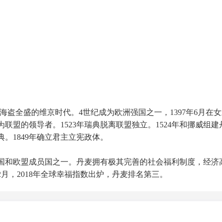
欧海盗全盛的维京时代。4世纪成为欧洲强国之一，1397年6月在
盟的领导者。1523年瑞典脱离联盟独立。1524年和挪威组建
典。1849年确立君主立宪政体。
国和欧盟成员国之一。丹麦拥有极其完善的社会福利制度，经济
2月，2018年全球幸福指数出炉，丹麦排名第三。