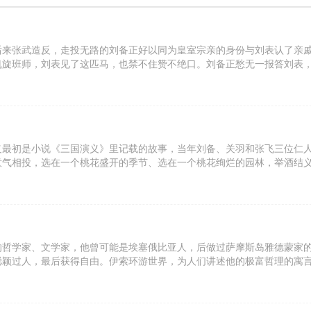
后来张武造反，走投无路的刘备正好以同为皇室宗亲的身份与刘表认了亲
凯旋班师，刘表见了这匹马，也禁不住赞不绝口。刘备正愁无一报答刘表
越认为此马骑则妨主。”吓得刘表赶紧找借口送还给了刘备。
义最初是小说《三国演义》里记载的故事，当年刘备、关羽和张飞三位仁
意气相投，选在一个桃花盛开的季节、选在一个桃花绚烂的园林，举酒结
实现自己人生的美好理想。
的哲学家、文学家，他曾可能是埃塞俄比亚人，后做过萨摩斯岛雅德蒙家
聪颖过人，最后获得自由。伊索环游世界，为人们讲述他的极富哲理的寓