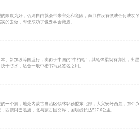
理的限度为好，否则自由就会带来害处和危险，而且在没有做成任何成功
实实的去做，即使成功了也要学会谦虚。
本、新加坡等国盛行，类似于中国的“中柏笔”，其笔锋柔韧有弹性，出
，快干防水，适合一般中楷书写及签名之用。
盟的一个旗，地处内蒙古自治区锡林郭勒盟东北部，大兴安岭西麓，东邻
，西接阿巴嘎旗，北与蒙古国交界，国境线长达527.6公里。