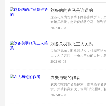
刘备的的卢马是谁送的
这匹马原为刘表手下降将张武所有，
来短兵相接，赵云便斩将夺马。等到
欲将此马送给刘表。不料，刘表谋士蒯
2022-06-08
刘备关羽张飞三人关系
是结拜兄弟，即桃园结义，桃园三结
士；为了共同干一番大事业的目标，
天盟誓，有难同当，有福同享，共同
2022-06-08
农夫与蛇的作者
农夫与蛇的作者是伊索，古希腊著名
隶。并被转卖多次，但因知识渊博，
事，他后来被德尔菲人杀害。
2022-06-08