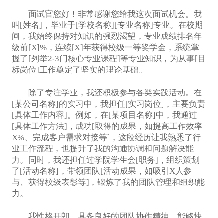
面试官您好！非常感谢您给我这次面试机会。我
叫[姓名]，毕业于[学校名称][专业名称]专业。在校期
间，我始终保持对知识的强烈渴望，专业成绩排名年
级前[X]%，连续[X]年获得校级一等奖学金，系统掌
握了[列举2-3门核心专业课程]等专业知识，为从事[目
标岗位]工作奠定了坚实的理论基础。
除了专注学业，我还积极参与各类实践活动。在
[某公司名称]的实习中，我担任[实习岗位]，主要负责
[具体工作内容]。例如，在[某项目名称]中，我通过
[具体工作方法]，成功[取得的成果，如提高工作效率
X%、完成客户需求对接等]，这段经历让我熟悉了行
业工作流程，也提升了我的沟通协调和问题解决能
力。同时，我还担任过学院学生会[职务]，组织策划
了[活动名称]，带领团队[活动成果，如吸引X人参
与、获得校级表彰等]，锻炼了我的团队管理和组织能
力。
我性格开朗，具备良好的团队协作精神，能够快