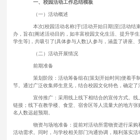
一、校园活动工作总结模板
（一）活动概述
本次[校园活动名称]于[活动开始日期]至[活动结束日
办，旨在[阐述活动目的，如丰富校园文化生活、提升学生
学生等]，共吸引了[具体参与人数]人参与，涵盖了讲座
（二）活动开展情况
前期准备
策划阶段：活动筹备组在[策划开始时间]便着手制
节。通过广泛收集师生意见，结合校园文化特色，确定了
宣传推广：采用线上线下相结合的宣传方式。线上
链接；线下在教学楼、食堂、宿舍区等人流量大的地方张
名人数远超预期。
物资与场地准备：提前对活动所需物资进行采购和
活动需求。同时，与学校相关部门沟通协调，顺利落实活